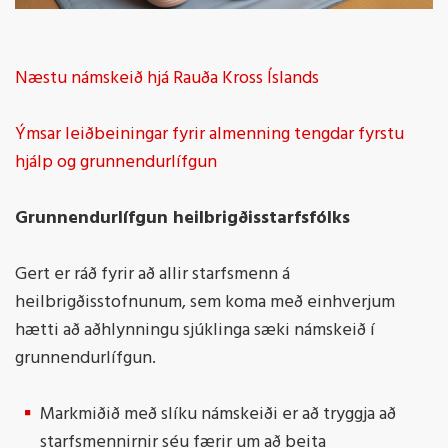
Næstu námskeið hjá Rauða Kross Íslands
Ýmsar leiðbeiningar fyrir almenning tengdar fyrstu
hjálp og grunnendurlífgun
Grunnendurlífgun heilbrigðisstarfsfólks
Gert er ráð fyrir að allir starfsmenn á
heilbrigðisstofnunum, sem koma með einhverjum
hætti að aðhlynningu sjúklinga sæki námskeið í
grunnendurlífgun.
Markmiðið með slíku námskeiði er að tryggja að
starfsmennirnir séu færir um að beita