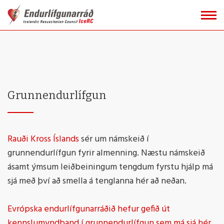
Fara
í
efni
Grunnendurlífgun
Rauði Kross Íslands
sér um námskeið í
grunnendurlífgun fyrir almenning. Næstu námske
ið
ásamt ýmsum leiðbeiningum tengdum fyrstu hjálp má
sjá með því að smella á tenglanna hér að neðan.
Evrópska endurlífgunarráðið hefur gefið út
kennslumyndband í grunnendurlífgun sem má sjá hér