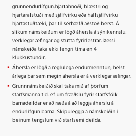
grunnendurlífgun,hjartahnoði, blæstri og
hjartarafstuði með sjálfvirku eða hálfsjálfvirku
hjartastuðtæki, þar til sérhæfð aðstoð berst. Á
slíkum námskeiðum er lögð áhersla á sýnikennslu,
verklegar æfingar og stutta fyrirlestrar. Þessi
námskeiða taka ekki lengri tíma en 4
klukkustundir.
Áhersla er lögð á reglulega endurmenntun, helst
árlega þar sem megin áhersla er á verklegar æfingar.
Grunnnámskeiðið skal taka mið af þörfum
starfsmanna t.d. ef um fræðslu fyrir starfsfólk
barnadeildar er að ræða á að leggja áherslu á
endurlífgun barna. Skipuleggja á námskeiðin í
beinum tengslum við starfsemi deilda.