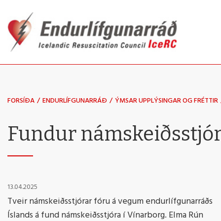
Fara
í
efni
FORSÍÐA
/
ENDURLÍFGUNARRÁÐ
/
ÝMSAR UPPLÝSINGAR OG FRÉTTIR
Fundur námskeiðsstjór
13.04.2025
Tveir námskeiðsstjórar fóru á vegum endurlífgunarráðs
Íslands á fund námskeiðsstjóra í Vínarborg. Elma Rún