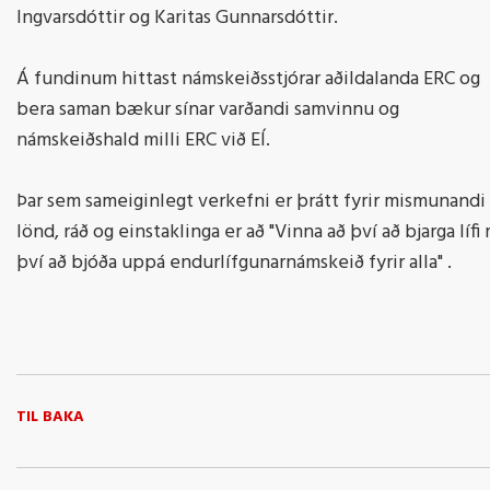
Ingvarsdóttir og Karitas Gunnarsdóttir.
Á fundinum hittast námskeiðsstjórar aðildalanda ERC og
bera saman bækur sínar varðandi samvinnu og
námskeiðshald milli ERC við EÍ.
Þar sem sameiginlegt verkefni er þrátt fyrir mismunandi
lönd, ráð og einstaklinga er að "Vinna að því að bjarga lífi
því að bjóða uppá endurlífgunarnámskeið fyrir alla" .
TIL BAKA