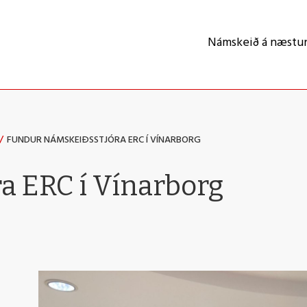
Námskeið á næstu
/
FUNDUR NÁMSKEIÐSSTJÓRA ERC Í VÍNARBORG
a ERC í Vínarborg