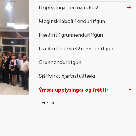
Upplýsingar um námskeið
Meginskilaboð í endurlífgun
Flæðirit í grunnendurlífgun
Flæðirit í sérhæfðri endurlífgun
Grunnendurlífgun
Sjálfvirkt hjartastuðtæki
Ýmsar upplýsingar og fréttir
Fréttir