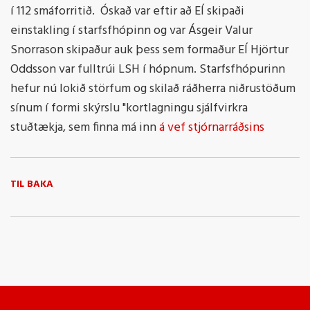
í 112 smáforritið. Óskað var eftir að EÍ skipaði
einstakling í starfsfhópinn og var Ásgeir Valur
Snorrason skipaður auk þess sem formaður EÍ Hjörtur
Oddsson var fulltrúi LSH í hópnum. Starfsfhópurinn
hefur nú lokið störfum og skilað ráðherra niðrustöðum
sínum í formi skýrslu "kortlagningu sjálfvirkra
stuðtækja, sem finna má inn
á vef stjórnarráðsins
TIL BAKA