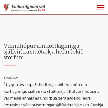
Fara
í
efni
Vinnuhópur um kortlagningu
sjálfvirkra stuðtækja hefur lokið
störfum
19.08.2024
Í byrjun árs skipaði heilbrigisráðherra hóp um
kortlagningu sjálfvirkra stuðtækja. Hlutverk hópsins
var meðal annars að undirbúa gerð aðgengilegra
kortaskrár yfir staðsetningar sjálfvirkra hjartastuðtækja