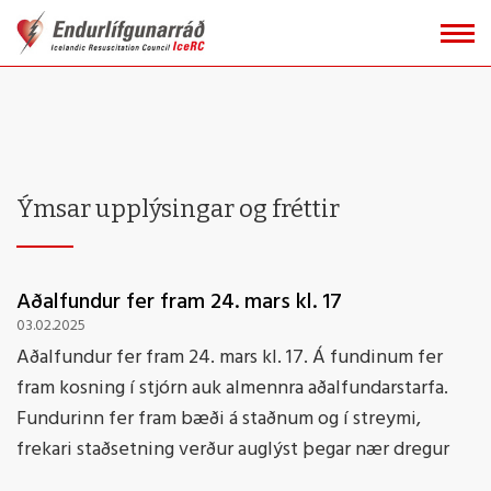
Fara
í
efni
Ýmsar upplýsingar og fréttir
Aðalfundur fer fram 24. mars kl. 17
03.02.2025
Aðalfundur fer fram 24. mars kl. 17. Á fundinum fer
fram kosning í stjórn auk almennra aðalfundarstarfa.
Fundurinn fer fram bæði á staðnum og í streymi,
frekari staðsetning verður auglýst þegar nær dregur