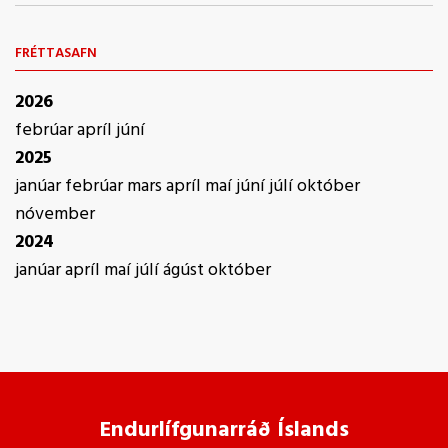
FRÉTTASAFN
2026
febrúar
apríl
júní
2025
janúar
febrúar
mars
apríl
maí
júní
júlí
október
nóvember
2024
janúar
apríl
maí
júlí
ágúst
október
Endurlífgunarráð Íslands