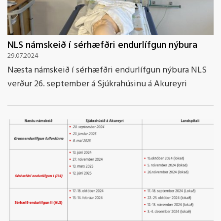
NLS námskeið í sérhæfðri endurlífgun nýbura
29.07.2024
Næsta námskeið í sérhæfðri endurlífgun nýbura NLS
verður 26. september á Sjúkrahúsinu á Akureyri