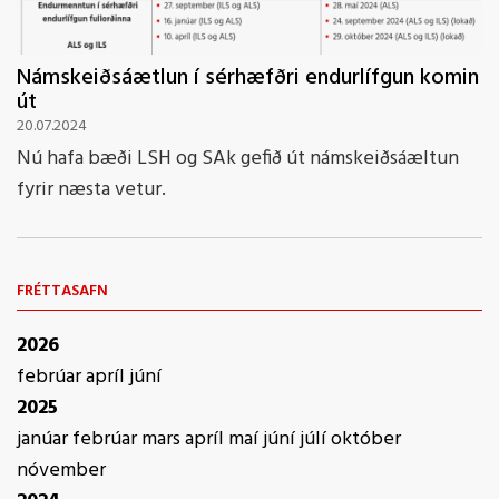
Námskeiðsáætlun í sérhæfðri endurlífgun komin
út
20.07.2024
Nú hafa bæði LSH og SAk gefið út námskeiðsáæltun
fyrir næsta vetur.
FRÉTTASAFN
2026
febrúar
apríl
júní
2025
janúar
febrúar
mars
apríl
maí
júní
júlí
október
nóvember