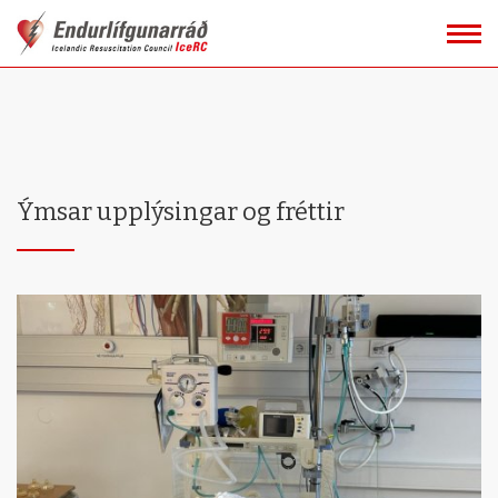
Fara
í
efni
Ýmsar upplýsingar og fréttir