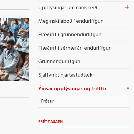
Upplýsingar um námskeið
Meginskilaboð í endurlífgun
Flæðirit í grunnendurlífgun
Flæðirit í sérhæfðri endurlífgun
Grunnendurlífgun
Sjálfvirkt hjartastuðtæki
Ýmsar upplýsingar og fréttir
Fréttir
FRÉTTASAFN