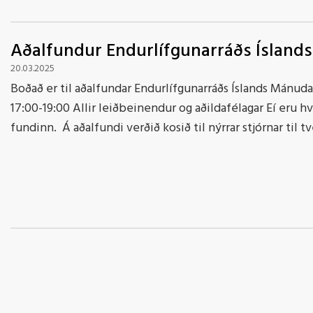
Aðalfundur Endurlífgunarráðs Íslands
20.03.2025
Boðað er til aðalfundar Endurlífgunarráðs Íslands Mánuda
17:00-19:00 Allir leiðbeinendur og aðildafélagar Eí eru hv
fundinn. Á aðalfundi verðið kosið til nýrrar stjórnar til tv