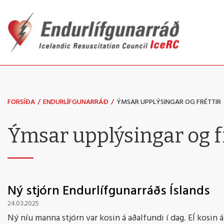
Fara
í
efni
FORSÍÐA
/
ENDURLÍFGUNARRÁÐ
/
ÝMSAR UPPLÝSINGAR OG FRÉTTIR
Ýmsar upplýsingar og fr
Ný stjórn Endurlífgunarráðs Íslands
24.03.2025
Ný níu manna stjórn var kosin á aðalfundi í dag. EÍ kosin 