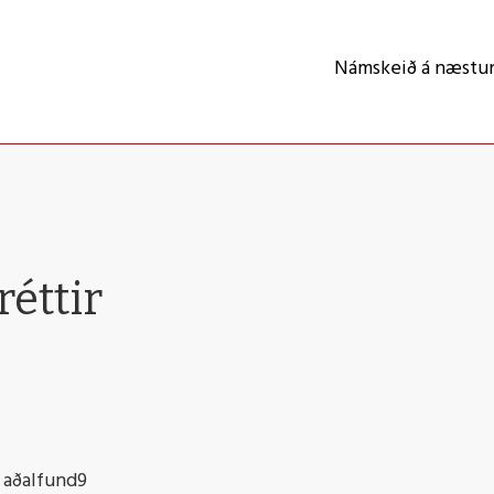
Námskeið á næstu
éttir
á aðalfund9