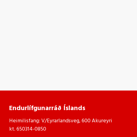
Endurlífgunarráð Íslands
Heimilisfang: V/Eyrarlandsveg, 600 Akureyri
kt. 650314-0850